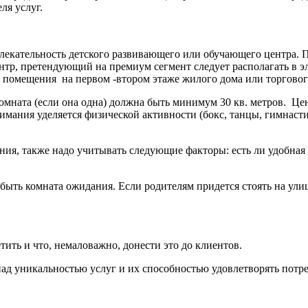
ля услуг.
лекательность детcкого развивающего или обучающего центра. 
нтр, претендующий на премиум сегмент следует располагать в эл
помещения на первом -втором этаже жилого дома или торгового
комната (если она одна) должна быть минимум 30 кв. метров. Ц
имания уделяется физической активности (бокс, танцы, гимнаст
я, также надо учитывать следующие факторы: есть ли удобная п
ыть комната ожидания. Если родителям придется стоять на улице
ить и что, немаловажно, донести это до клиентов.
ад уникальностью услуг и их способностью удовлетворять потре