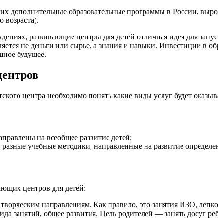
щих дополнительные образовательные программы в России, вырос
 возраста).
ждениях, развивающие центры для детей отличная идея для запу
ется не деньги или сырье, а знания и навыки. Инвестиции в об
шное будущее.
центров
тского центра необходимо понять какие виды услуг будет оказы
правлены на всеобщее развитие детей;
т разные учебные методики, направленные на развитие определе
ающих центров для детей:
творческим направлениям. Как правило, это занятия ИЗО, лепко
ида занятий, общее развития. Цель родителей — занять досуг реб