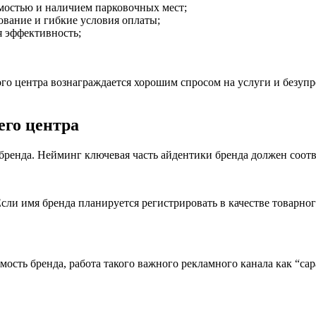
имостью и наличием парковочных мест;
ование и гибкие условия оплаты;
я эффективность;
о центра вознаграждается хорошим спросом на услуги и безупр
его центра
бренда. Нейминг ключевая часть айдентики бренда должен соот
Если имя бренда планируется регистрировать в качестве товарног
емость бренда, работа такого важного рекламного канала как “са