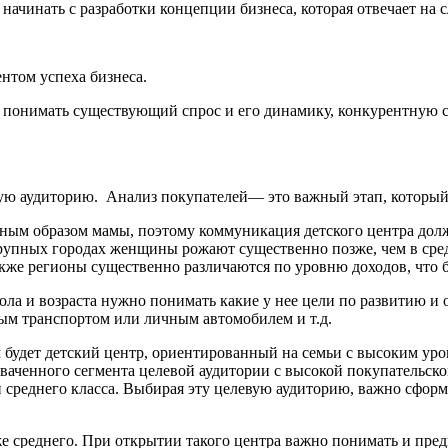
о начинать с разработки концепции бизнеса, которая отвечает н
нтом успеха бизнеса.
 понимать существующий спрос и его динамику, конкурентную с
ую аудиторию. Анализ покупателей— это важный этап, который 
авным образом мамы, поэтому коммуникация детского центра до
рупных городах женщины рожают существенно позже, чем в сред
 Также регионы существенно различаются по уровню доходов, что 
ла и возраста нужно понимать какие у нее цели по развитию и о
ным транспортом или личным автомобилем и т.д.
будет детский центр, ориентированный на семьи с высоким уро
хваченного сегмента целевой аудитории с высокой покупательск
среднего класса. Выбирая эту целевую аудиторию, важно сформ
е среднего. При открытии такого центра важно понимать и пред