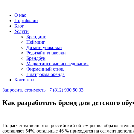
О нас
Портфолио
Блог
Услуги
Брендинг
Нейминг
Дизайн упаковки
Редизайн упаковки
Брендбук
Маркетинговые исследования
Фирменный стиль
Платформа бренда
Контакты
Запросить стоимость
+7 (812) 930 50 33
Как разработать бренд для детского об
По расчетам экспертов российский объем рынка образовательны
составляет 54%, остальные 46 % приходятся на сегмент дополн