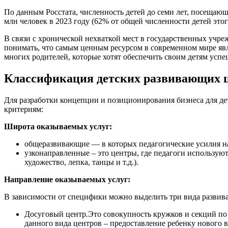
По данным Росстата, численность детей до семи лет, посещаю
млн человек в 2023 году (62% от общей численности детей этого
В связи с хронической нехваткой мест в государственных учре
понимать, что самым ценным ресурсом в современном мире явля
многих родителей, которые хотят обеспечить своим детям успе
Классификация детских развивающих 
Для разработки концепции и позиционирования бизнеса для де
критериям:
Широта оказываемых услуг:
общеразвивающие — в которых педагогические усилия на
узконаправленные – это центры, где педагоги использую
художество, лепка, танцы и т.д.).
Направление оказываемых услуг:
В зависимости от специфики можно выделить три вида развив
Досуговый центр
.
Это совокупность кружков и секций по 
данного вида центров – предоставление ребенку нового в