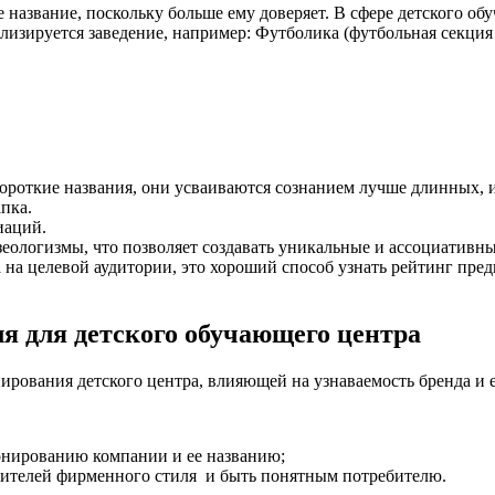
название, поскольку больше ему доверяет. В сфере детского об
лизируется заведение, например: Футболика (футбольная секция 
ороткие названия, они усваиваются сознанием лучше длинных, и
пка.
иаций.
еологизмы, что позволяет создавать уникальные и ассоциативны
 на целевой аудитории, это хороший способ узнать рейтинг пре
ля для детского обучающего центра
рования детского центра, влияющей на узнаваемость бренда и е
онированию компании и ее названию;
осителей фирменного стиля и быть понятным потребителю.