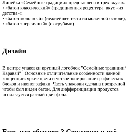
Линейка «Семейные традиции» представлена в трех вкусах:
• «батон классический» (традиционная рецептура, вкус «из
детства»);
• «батон молочный» (нежнейшее тесто на молочной основе);
• «батон энергичный» (с отрубями).
Дизайн
В центре упаковки крупный логоблок "Семейные традиции/
Каравай" . Основные отличительные особенности данной
концепции: яркие цвета и четкое зонирование графических
блоков и иконографики. Часть упаковки сделана прозрачной ,
чтобы был виден батон. Для дифференциации продуктов
используется разный цвет фона.
Есть что обсудить?
Свяжемся и всё